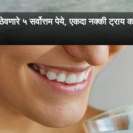
ारे ५ सर्वोत्तम पेये, एकदा नक्की ट्राय क