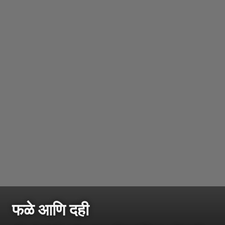
फळे आणि दही