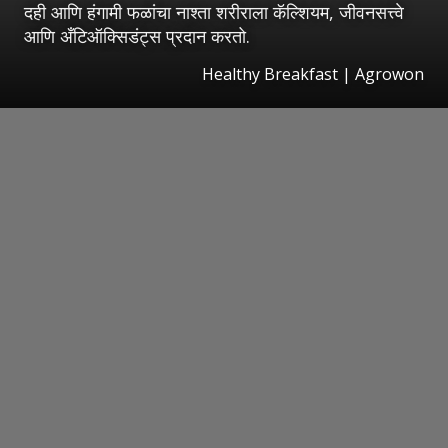
दही आणि हंगामी फळांचा नाश्ता शरीराला कॅल्शियम, जीवनसत्त्वे
आणि अँटिऑक्सिडंट्स प्रदान करतो.
Healthy Breakfast | Agrowon