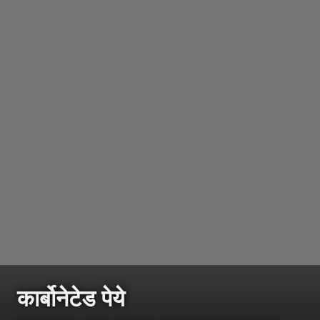
कार्बोनेटेड पेये