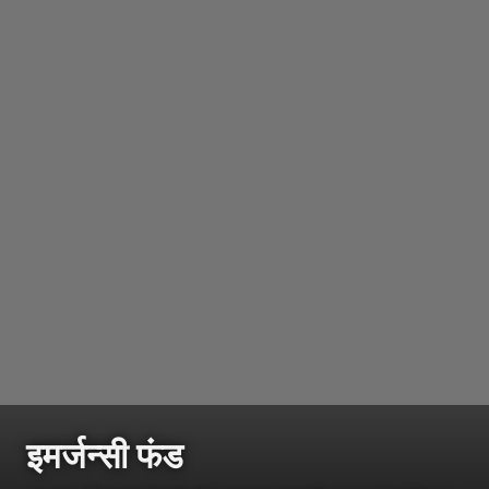
इमर्जन्सी फंड