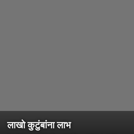
लाखो कुटुंबांना लाभ