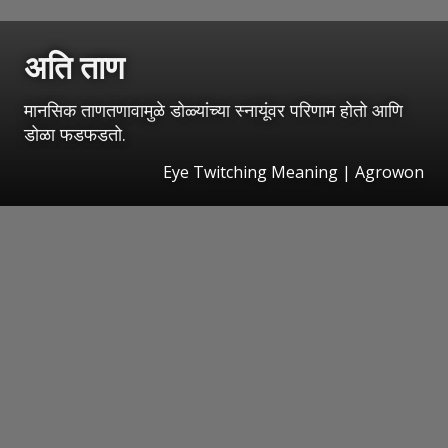
अति ताण
मानसिक ताणतणावामुळे डोळ्यांच्या स्नायूंवर परिणाम होतो आणि
डोळा फडफडतो.
Eye Twitching Meaning | Agrowon