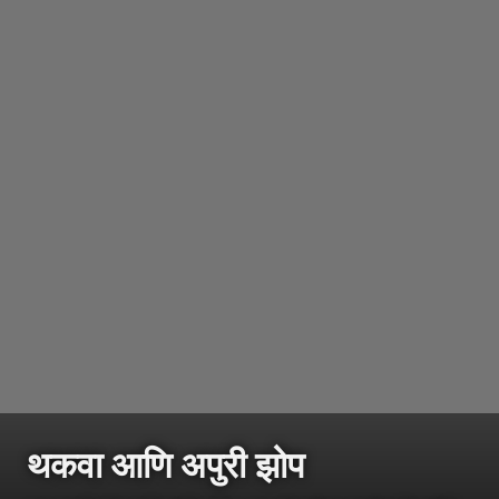
थकवा आणि अपुरी झोप