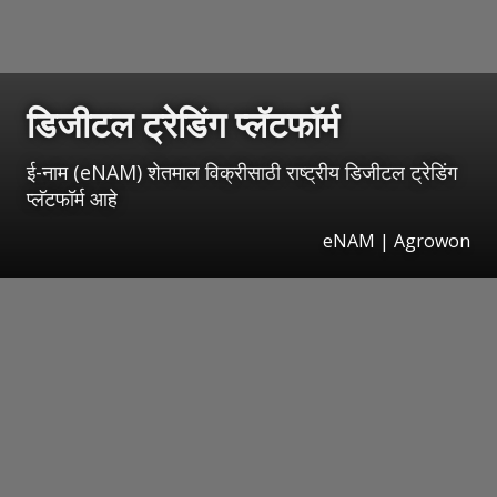
डिजीटल ट्रेडिंग प्लॅटफॉर्म
ई-नाम (eNAM) शेतमाल विक्रीसाठी राष्ट्रीय डिजीटल ट्रेडिंग
प्लॅटफॉर्म आहे
eNAM | Agrowon