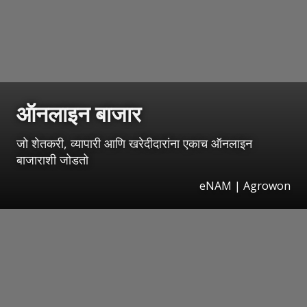
ऑनलाइन बाजार
जो शेतकरी, व्यापारी आणि खरेदीदारांना एकाच ऑनलाइन
बाजाराशी जोडतो
eNAM | Agrowon