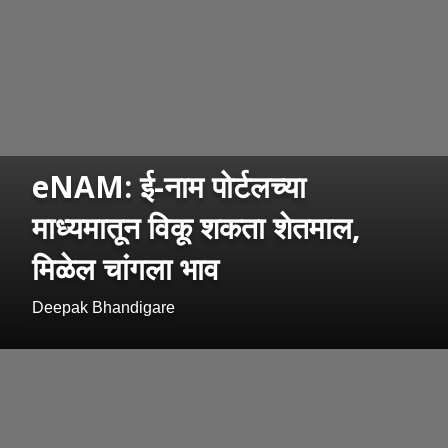
eNAM: ई-नाम पोर्टलच्या
माध्यमातून विकू शकता शेतमाल,
मिळेल चांगला भाव
Deepak Bhandigare