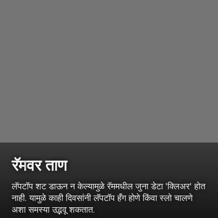
रॅम
वर ताण
लॅपटॉप शट डाऊन न केल्यामुळे रॅममधील जुना डेटा 'क्लिअर' होत
नाही. यामुळे काही दिवसांनी लॅपटॉप हँग होणे किंवा स्लो चालणे
अशा समस्या उद्भवू शकतात.