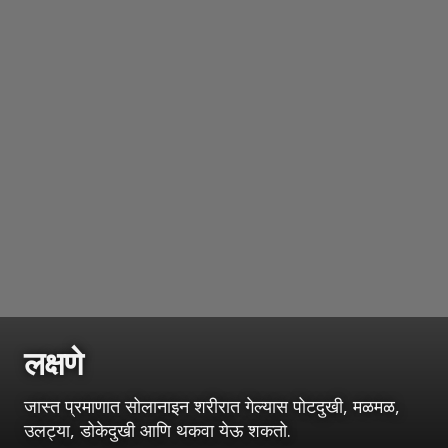
लक्षणे
जास्त प्रमाणात सोलानाइन शरीरात गेल्यास पोटदुखी, मळमळ,
उलट्या, डोकेदुखी आणि थकवा येऊ शकतो.