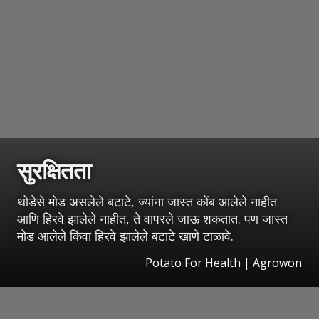
सुरक्षितता
थोडेसे मोड असलेले बटाटे, ज्यांना जास्त कोंब आलेले नाहीत
आणि हिरवे झालेले नाहीत, ते वापरले जाऊ शकतात. पण जास्त
मोड आलेले किंवा हिरवे झालेले बटाटे खाणे टाळावे.
Potato For Health | Agrowon