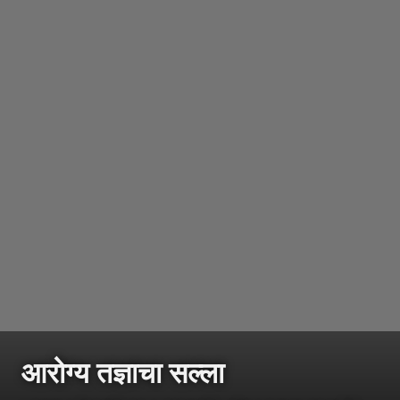
आरोग्य तज्ञाचा सल्ला