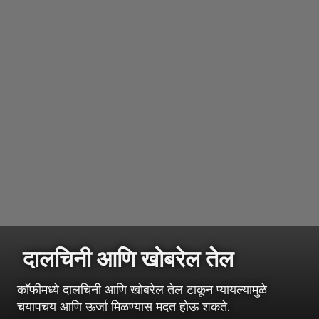
दालचिनी आणि खोबरेल तेल
कॉफीमध्ये दालचिनी आणि खोबरेल तेल टाकून प्यायल्यामुळे
चयापचय आणि ऊर्जा मिळण्यास मदत होऊ शकते.