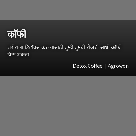
कॉफी
शरीराला डिटॉक्स करण्यासाठी तुम्ही तुमची रोजची साधी कॉफी
पिऊ शकता.
Detox Coffee | Agrowon