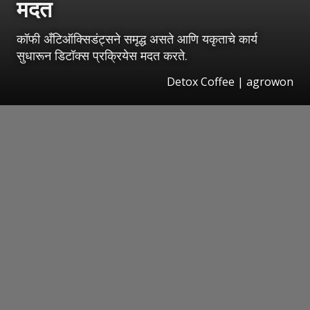
मदत
कॉफी अँटिऑक्सिडंट्सने समृद्ध असते आणि यकृताचे कार्य
सुधारून डिटॉक्स प्रक्रियेस मदत करते.
Detox Coffee | agrowon