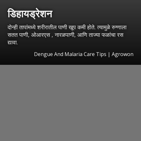
डिहायड्रेशन
दोन्ही तापांमध्ये शरीरातील पाणी खूप कमी होते. त्यामुळे रुग्णाला
सतत पाणी, ओआरएस , नारळपाणी, आणि ताज्या फळांचा रस
द्यावा.
Dengue And Malaria Care Tips | Agrowon