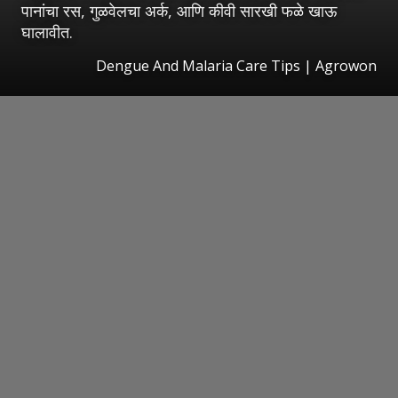
पानांचा रस, गुळवेलचा अर्क, आणि कीवी सारखी फळे खाऊ
घालावीत.
Dengue And Malaria Care Tips | Agrowon