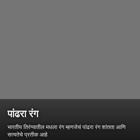
पांढरा रंग
भारतीय तिरंग्यातील मधला रंग म्हणजेचं पांढरा रंग शांतता आणि
सत्यतेचे प्रतीक आहे