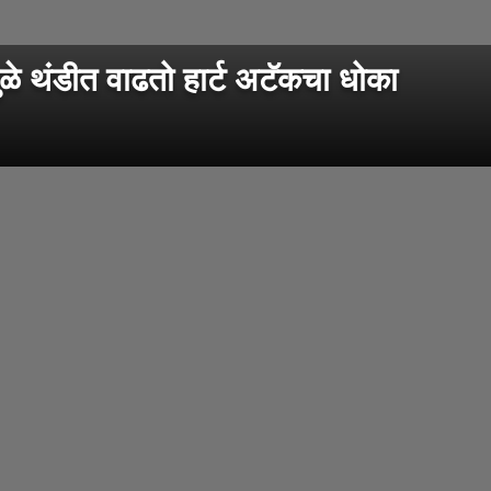
 थंडीत वाढतो हार्ट अटॅकचा धोका