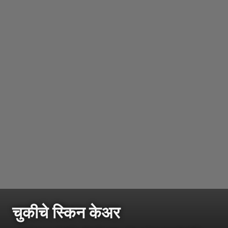
चुकीचे स्किन केअर