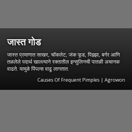
जास्त गोड
जास्त प्रमाणात साखर, चॉकलेट, जंक फूड, पिझ्झा, बर्गर आणि
तळलेले पदार्थ खाल्ल्याने रक्तातील इन्सुलिनची पातळी अचानक
वाढते. यामुळे पिंपल्स वाढू लागतात.
Causes Of Frequent Pimples | Agrowon