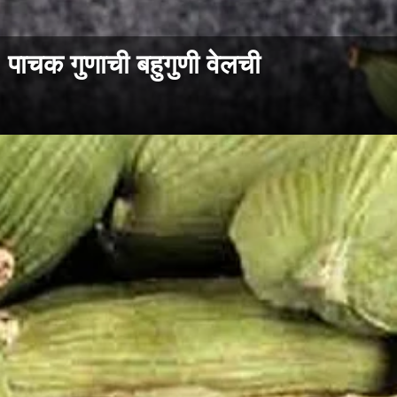
क गुणाची बहुगुणी वेलची