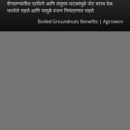
शेंगदाण्यांतील प्रथिने आणि तंतुमय घटकांमुळे पोट बराच वेळ
भरलेले राहते आणि यामुळे वजन नियंत्रणात राहते
Boiled Groundnuts Benefits | Agrowon