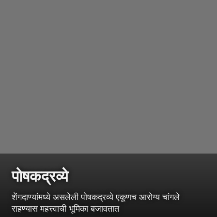
पोषकद्रव्ये
शेंगदाण्यांमध्ये असलेली पोषकद्रव्ये एकूणच आरोग्य चांगले
राहण्यास महत्त्वाची भूमिका बजावतात