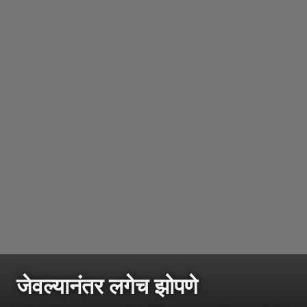
जेवल्यानंतर लगेच झोपणे