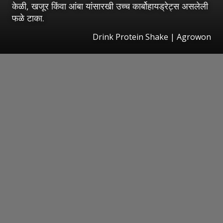
केळी, खजूर किंवा आंबा यांसारखी उच्च कार्बोहायड्रेट्स असलेली
फळे टाका.
Drink Protein Shake | Agrowon