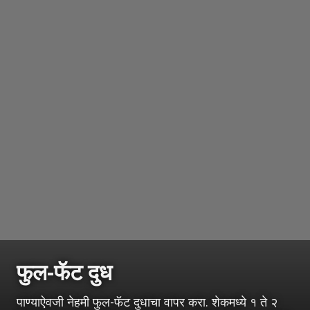
फुल-फॅट दुध
पाण्याऐवजी नेहमी फुल-फॅट दुधाचा वापर करा. शेकमध्ये १ ते २