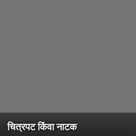
चित्रपट किंवा नाटक