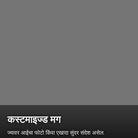
कस्टमाइज्ड मग
ज्यावर आईचा फोटो किंवा एखादा सुंदर संदेश असेल.