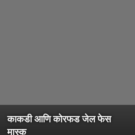
काकडी आणि कोरफड जेल फेस
मास्क