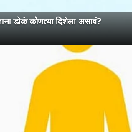
ा डोकं कोणत्या दिशेला असावं?