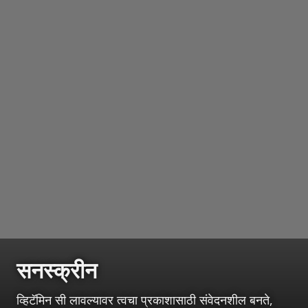
सनस्क्रीन
व्हिटॅमिन सी लावल्यावर त्वचा प्रकाशासाठी संवेदनशील बनते,