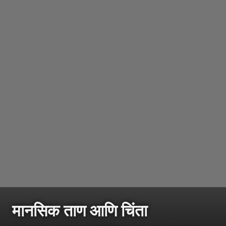
मानसिक ताण आणि चिंता