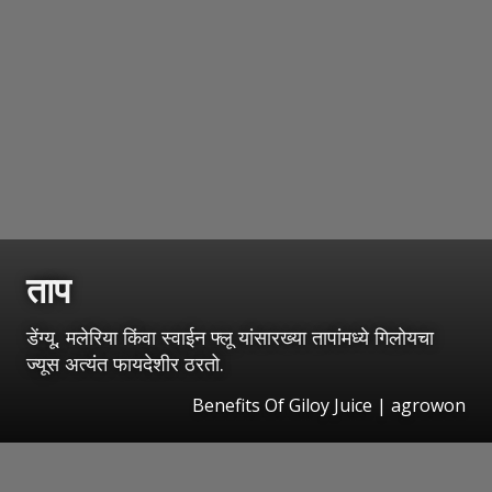
ताप
डेंग्यू, मलेरिया किंवा स्वाईन फ्लू यांसारख्या तापांमध्ये गिलोयचा
ज्यूस अत्यंत फायदेशीर ठरतो.
Benefits Of Giloy Juice | agrowon