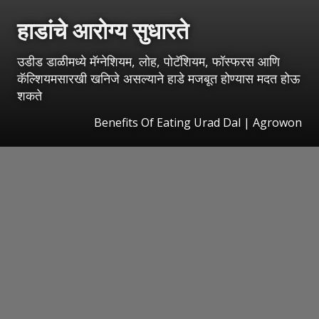
हाडांचे आरोग्य सुधारते
उडीड डाळीमध्ये मॅग्नेशियम, लोह, पोटॅशियम, फॉस्फरस आणि
कॅल्शियमसारखी खनिजे असल्याने हाडे मजबूत होण्यास मदत होऊ
शकते
Benefits Of Eating Urad Dal | Agrowon