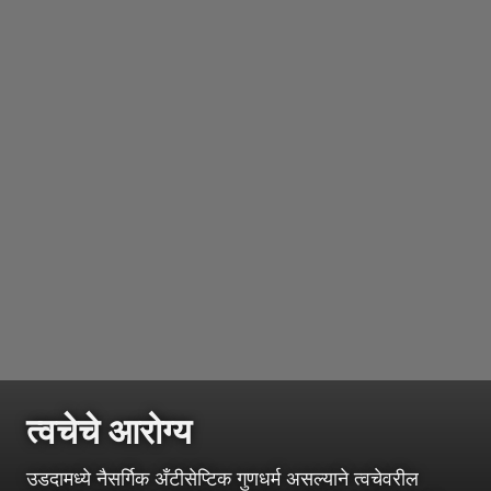
त्वचेचे आरोग्य
उडदामध्ये नैसर्गिक अँटीसेप्टिक गुणधर्म असल्याने त्वचेवरील