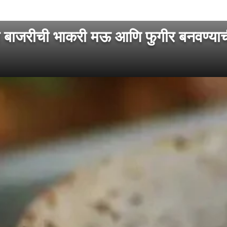
ाजरीची भाकरी मऊ आणि फुगीर बनवण्याची