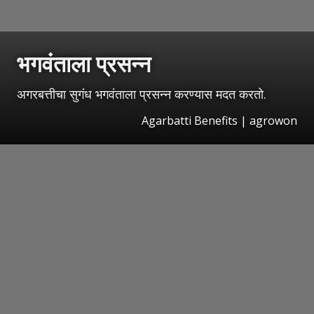
भगवंताला प्रसन्न
अगरबत्तीचा सुगंध भगवंताला प्रसन्न करण्यास मदत करतो.
Agarbatti Benefits | agrowon