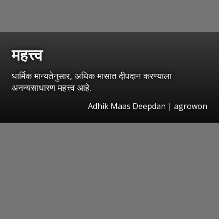
महत्त्व
धार्मिक मान्यतेनुसार, अधिक मासात दीपदान करण्याला
अनन्यसाधारण महत्त्व आहे.
Adhik Maas Deepdan | agrowon