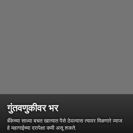
गुंतवणुकीवर भर
बँकेच्या साध्या बचत खात्यात पैसे ठेवल्यास त्यावर मिळणारे व्याज
हे महागाईच्या दरापेक्षा कमी असू शकते.