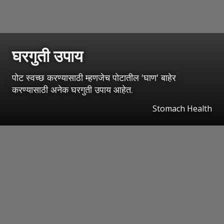
घरगुती उपाय
पोट स्वच्छ करण्यासाठी म्हणजेच पोटातील 'घाण' बाहेर
करण्यासाठी अनेक घरगुती उपाय आहेत.
Stomach Health