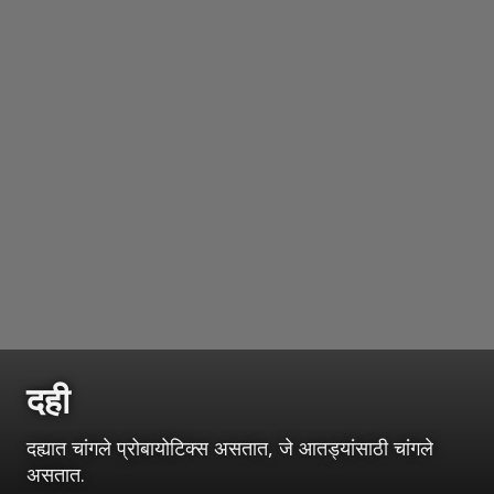
दही
दह्यात चांगले प्रोबायोटिक्स असतात, जे आतड्यांसाठी चांगले
असतात.