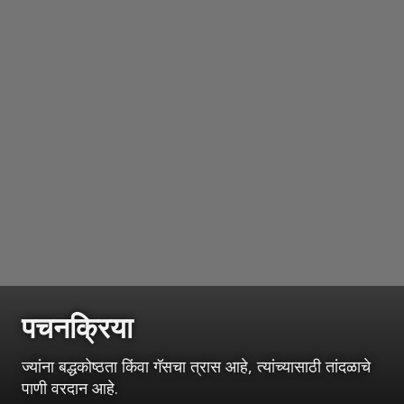
पचनक्रिया
ज्यांना बद्धकोष्ठता किंवा गॅसचा त्रास आहे, त्यांच्यासाठी तांदळाचे
पाणी वरदान आहे.