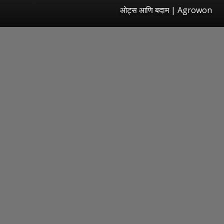
ओट्स आणि बदाम | Agrowon