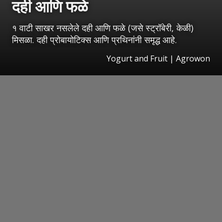
दही आणि फळे
१ वाटी साखर नसलेले दही आणि फळे (जसे स्ट्रॉबेरी, केळी)
मिसळा. दही प्रोबायोटिक्स आणि प्रथिनांनी समृद्ध आहे.
Yogurt and Fruit | Agrowon