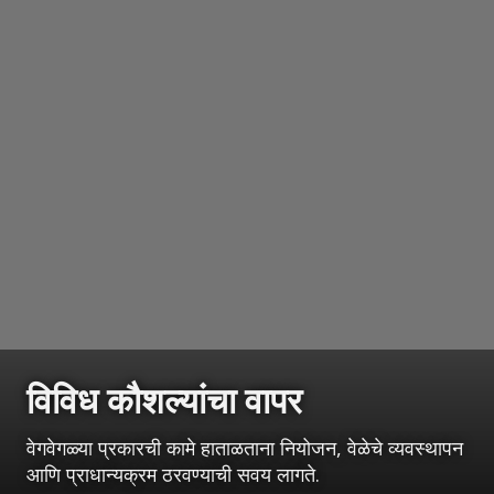
विविध कौशल्यांचा वापर
वेगवेगळ्या प्रकारची कामे हाताळताना नियोजन, वेळेचे व्यवस्थापन
आणि प्राधान्यक्रम ठरवण्याची सवय लागते.