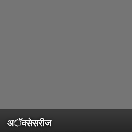
अॅक्सेसरीज