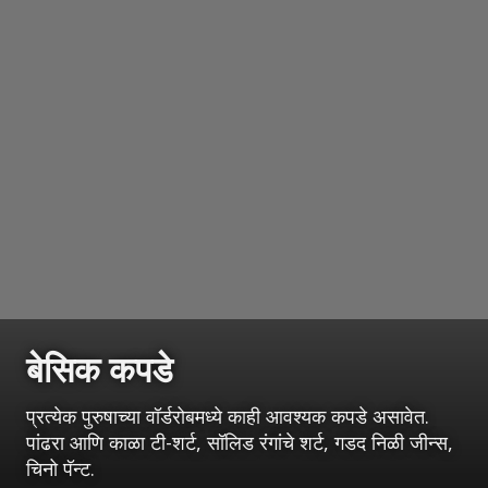
बेसिक कपडे
प्रत्येक पुरुषाच्या वॉर्डरोबमध्ये काही आवश्यक कपडे असावेत.
पांढरा आणि काळा टी-शर्ट, सॉलिड रंगांचे शर्ट, गडद निळी जीन्स,
चिनो पॅन्ट.