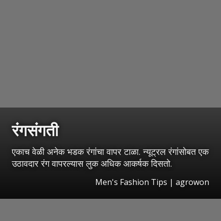
रंगसंगती
एकाच वेळी अनेक भडक रंगांचा वापर टाळा. न्यूट्रल रंगांसोबत एक
उठावदार रंग वापरल्यास लुक अधिक आकर्षक दिसतो.
Men's Fashion Tips | agrowon