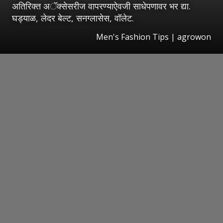
अतिरिक्त अॅक्सेसरीज वापरण्याऐवजी साधेपणावर भर द्या.
घड्याळ, लेदर बेल्ट, सनग्लासेस, वॉलेट.
Men's Fashion Tips | agrowon