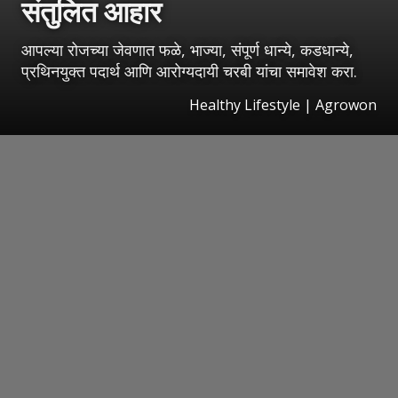
संतुलित आहार
आपल्या रोजच्या जेवणात फळे, भाज्या, संपूर्ण धान्ये, कडधान्ये,
प्रथिनयुक्त पदार्थ आणि आरोग्यदायी चरबी यांचा समावेश करा.
Healthy Lifestyle | Agrowon