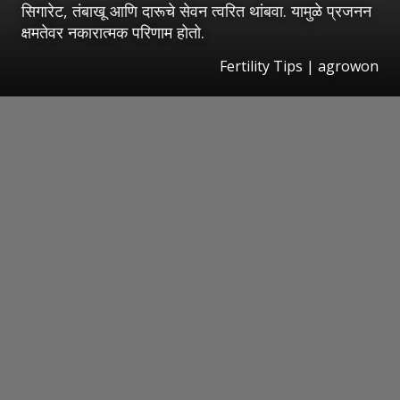
सिगारेट, तंबाखू आणि दारूचे सेवन त्वरित थांबवा. यामुळे प्रजनन
क्षमतेवर नकारात्मक परिणाम होतो.
Fertility Tips | agrowon