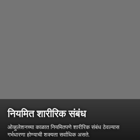
नियमित शारीरिक
संबंध
ओव्हुलेशनच्या काळात नियमितपणे शारीरिक संबंध ठेवल्यास
गर्भधारणा होण्याची शक्यता सर्वाधिक असते.