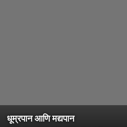
धूम्रपान आणि मद्यपान