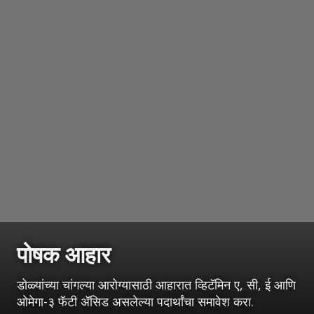
पोषक आहार
डोळ्यांच्या चांगल्या आरोग्यासाठी आहारात व्हिटॅमिन ए, सी, ई आणि
ओमेगा-३ फॅटी ॲसिड असलेल्या पदार्थांचा समावेश करा.