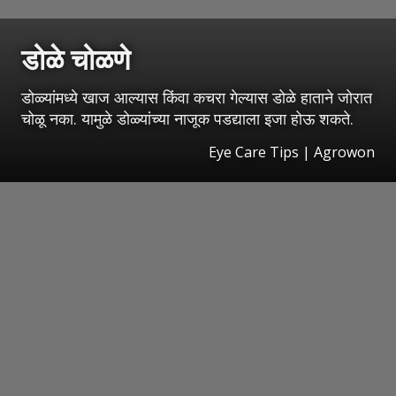
डोळे चोळणे
डोळ्यांमध्ये खाज आल्यास किंवा कचरा गेल्यास डोळे हाताने जोरात
चोळू नका. यामुळे डोळ्यांच्या नाजूक पडद्याला इजा होऊ शकते.
Eye Care Tips | Agrowon