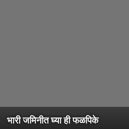
भारी जमिनीत घ्या ही फळपिके