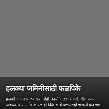
हलक्या जमिनीसाठी फळपिके
हलकी जमीन फळबागांसाठीही उपयोगी ठरू शकते. सीताफळ,
आवळा, बोर आणि कारळ ही पिके कमी पाण्यातही चांगली वाढतात.