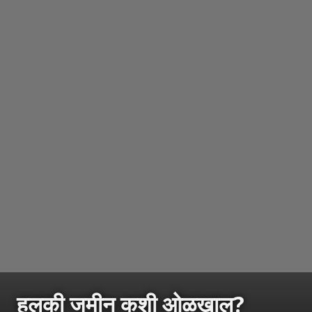
हलकी जमीन कशी ओळखाल?