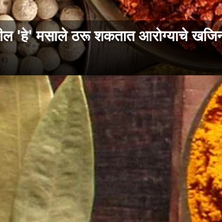
 'हे' मसाले ठरू शकतात आरोग्याचे खजि